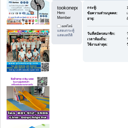
tookonepost999 
กระทู้:
Hero 
ข้อความส่วนบุคคล:
Member
อายุ:
ออฟไลน์
แสดงกระทู้
วันที่สมัครสมาชิก:
แสดงสถิติ
เวลาท้องถิ่น:
ใช้งานล่าสุด:
ว