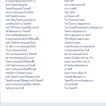
ขายของให้ออร์เดอร์เข้ารัว ๆ
Post ฟรี
smf โพสต์เรียกลูกค้า
ประกาศขายของฟรี
โพสต์เรียกลูกค้าโพสฟรี
ประกาศฟรี
smf ขายของออนไลน์ให้ปัง
โพส SEO
smf โพสต์ขายของ
ลงโฆษณาฟรี
smf เขียนโพสขายของโดนๆ
โปรโมทเพจร้านค้า
แคปชั่นเปิดร้าน โพสฟรี
โปรโมทกระตุ้นยอดขาย
smf วิธีโพสขายของให้น่าสนใจ
โปรโมทฟรีออนไลน์กระตุ้นยอดขาย
วิธีเพิ่มยอดขาย โพสฟรี
โพสกระตุ้นยอดขาย
smf เทคนิคเพิ่มยอดขาย
วิธีกระตุ้นยอดขาย เซลล์
ขายของออนไลน์ยังไงให้มีคนซื้อ
วิธีแก้ปัญหายอดขายตก
smf เริ่มต้นขายของออนไลน์
เริ่มต้นขายของ
ไอ เดีย การขายของออนไลน์
แหล่งรับของมาขายออนไลน์
เว็บขายของออนไลน์
ขายของออนไลน์อะไรดี
เริ่ม ขายของออนไลน์ โพสฟรี
อยากขายของออนไลน์
อยากขายของออนไลน์ smf
ยอดขายไม่ดีควรทำอย่างไร
โพสขายของยังไงให้มีคนซื้อ
ยอดขายตกเกิดจากอะไร
smf โพสขายของแบบไหนดี
ทำไมต้องเพิ่มยอดขาย
smf ขายของออนไลน์ที่ไหนดี
ขายฟรี
เทคนิคการโพสต์ขายของ
ยอดการขาย คืออะไร
smf โพสต์ขายของให้ยอดขายปัง
กลยุทธ์เพิ่มยอดขาย
โพสต์ขายของให้ยอดขายปังโพสฟรี
โพสฟรีการกระตุ้นยอดขาย
smf ขายของในกลุ่มซื้อขายสินค้า
เว็บบอร์ดฟรี
ไม่รู้จะขายอะไรดี
โปรโมทฟรี